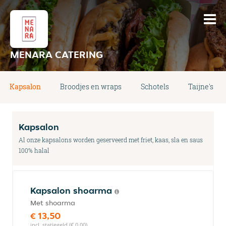
MENARA CATERING
Kapsalon
Broodjes en wraps
Schotels
Taijne's
Kapsalon
Al onze kapsalons worden geserveerd met friet, kaas, sla en saus
100% halal
Kapsalon shoarma
Met shoarma
€ 13,50
incl. statiegeld (€ 0,00)