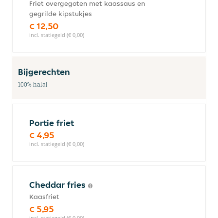
Friet overgegoten met kaassaus en
gegrilde kipstukjes
€ 12,50
incl. statiegeld (€ 0,00)
Bijgerechten
100% halal
Portie friet
€ 4,95
incl. statiegeld (€ 0,00)
Cheddar fries
Kaasfriet
€ 5,95
incl. statiegeld (€ 0,00)