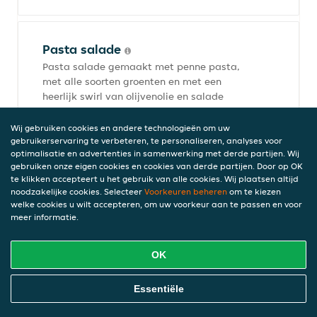
Pasta salade
Pasta salade gemaakt met penne pasta,
met alle soorten groenten en met een
heerlijk swirl van olijvenolie en salade
dressing
€ 12,50
Wij gebruiken cookies en andere technologieën om uw
gebruikerservaring te verbeteren, te personaliseren, analyses voor
incl. statiegeld (€ 0,00)
optimalisatie en advertenties in samenwerking met derde partijen. Wij
gebruiken onze eigen cookies en cookies van derde partijen. Door op OK
te klikken accepteert u het gebruik van alle cookies. Wij plaatsen altijd
noodzakelijke cookies. Selecteer
Voorkeuren beheren
om te kiezen
Pasta garnalen
welke cookies u wilt accepteren, om uw voorkeur aan te passen en voor
meer informatie.
Pasta met garnalen, roomsaus, tomaten
saus, uien en paprika
€ 15,00
OK
incl. statiegeld (€ 0,00)
Online Eten Bestellen
Essentiële