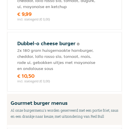
cheddar, lollo rosso sla, tomaat, augurk,
ui, mayonaise en ketchup
€ 9,99
incl. statiegeld (€ 0,00)
Dubbel-o cheese burger
2x 180 gram huisgemaakte hamburger,
cheddar, lollo rosso sla, tomaat, mais,
rode ui, gebakken uitjes met mayonaise
en andalouse saus
€ 10,50
incl. statiegeld (€ 0,00)
Gourmet burger menus
Al onze burgermenu's worden geserveerd met een portie friet, saus
en een drankje naar keuze, met uitzondering van Red Bull