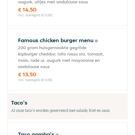
augurk, uitjes met andalouse saus
€ 14,50
incl. statiegeld (€ 0,00)
Famous chicken burger menu
200 gram huisgemaakte gegrilde
kipburger cheddar, lollo rosso sla, tomaat,
mais, rode ui, augurk met mayonaise en
andalouse saus
€ 13,50
incl. statiegeld (€ 0,00)
Taco's
Al onze taco's worden geserveerd met salade, friet en saus
Taco gamba's