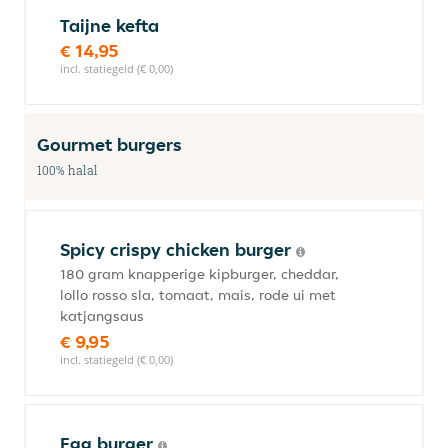
Taijne kefta
€ 14,95
incl. statiegeld (€ 0,00)
Gourmet burgers
100% halal
Spicy crispy chicken burger
180 gram knapperige kipburger, cheddar,
lollo rosso sla, tomaat, mais, rode ui met
katjangsaus
€ 9,95
incl. statiegeld (€ 0,00)
Egg burger